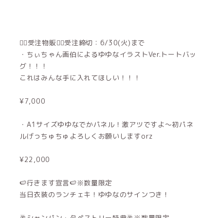
❤️‍🔥受注物販❤️‍🔥受注締切：6/30(火)まで
・ちぃちゃん画伯によるゆゆなイラストVer.トートバッ
グ！！！
これはみんな手に入れてほしい！！！
¥7,000
・A1サイズゆゆなでかパネル！激アツですよ〜初パネ
ルげっちゅちゅよろしくお願いしますorz
¥22,000
🍉行きます宣言🍉※数量限定
当日衣装のランチェキ！ゆゆなのサインつき！
🥂シャンパン・タペストリー特典🥂※数量限定