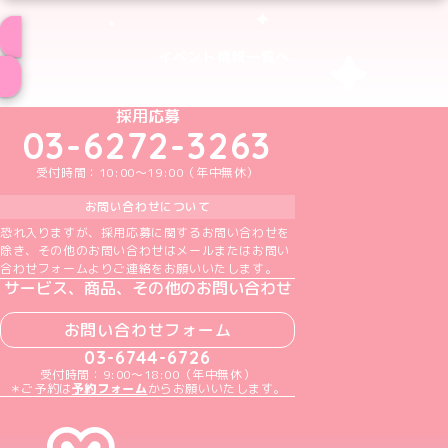
イベント情報一覧へ
めいどりーみんTikTok公式アカウント
めいどりーみんX公式アカウント
めいどりーみんInstagram公式アカウント
めいどりーみんFacebook公式アカウン
めいどりーみんYouTube公式アカ
採用応募
03-6272-3263
受付時間：10:00～19:00（年中無休）
お問い合わせについて
恐れ入りますが、採用応募に関するお問い合わせを
除き、その他のお問い合わせはメールまたはお問い
合わせフォームよりご連絡をお願いいたします。
サービス、商品、その他のお問い合わせ
お問い合わせフォーム
03-6744-6726
受付時間：9:00～18:00（年中無休）
＊ご予約は
予約フォーム
からお願いいたします。