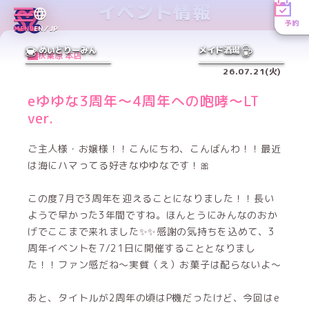
イベント情報
予約
MENU
EN／JP
めいどりーみん
メイド酒場
秋葉原 本店
26.07.21(火)
eゆゆな3周年〜4周年への咆哮〜LT
ver.
ご主人様・お嬢様！！こんにちわ、こんばんわ！！最近
は海にハマってる好きなゆゆなです！🎀
この度7月で3周年を迎えることになりました！！長い
ようで早かった3年間ですね。ほんとうにみんなのおか
げでここまで来れました✨✨感謝の気持ちを込めて、3
周年イベントを7/21日に開催することとなりまし
た！！ファン感だね〜実質（え）お菓子は配らないよ〜
あと、タイトルが2周年の頃はP機だったけど、今回はe