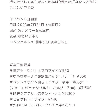
機に進化してるんだよ〜咆哮はP機とかLTないよとかは
言わないでね🤫
🎀イベント詳細🎀
日程 2026年7月21日（火曜日）
場所 めいどりーみん本店
衣装 かわいいふく
コンシェルジュ 前半りり 後半らあら
🍒当日物販🍒
💗激アツ！引け！！ブロマイド￥550
💗ゆゆなボーナス確定缶バッジ（75mm）￥660
💗プッシュボタン付き！チェリーなキーホルダー
(チャーム付きアクリルキーホルダー7cm) ¥3,300
💗咆哮？アクリルスタンド（小）¥3,300
💗ヒョウ柄！！ライター¥440
💗かわいい！！プレミアムチェキ¥2,750