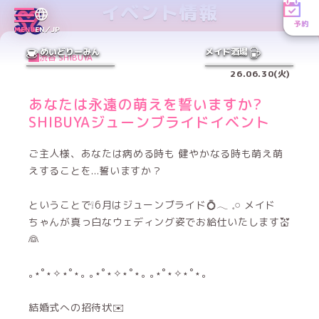
イベント情報
予約
MENU
EN／JP
めいどりーみん
メイド酒場
渋谷 SHIBUYA
26.06.30(火)
あなたは永遠の萌えを誓いますか?
SHIBUYAジューンブライドイベント
ご主人様、あなたは病める時も 健やかなる時も萌え萌
えすることを...誓いますか？
ということで❕6月はジューンブライド💍‪𓂃 𓈒𓏸 メイド
ちゃんが真っ白なウェディング姿でお給仕いたします💒
👰
‎｡⋆˚⋆✧⋆˚⋆｡ ｡⋆˚⋆✧⋆˚⋆｡ ｡⋆˚⋆✧⋆˚⋆｡
結婚式への招待状✉️