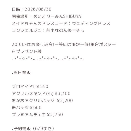
日時：2026/06/30
開催場所：めいどりーみんSHIBUYA
メイドちゃんのドレスコード：ウェディングドレス
コンシェルジュ：前半なのん後半そう
20:00-はお楽しみ会!一等には限定一個!集合ポスター
をプレゼント🎁
‎｡⋆˚⋆✧⋆˚⋆｡ ｡⋆˚⋆✧⋆˚⋆｡ ｡⋆˚⋆✧⋆˚⋆｡
♩当日物販
ブロマイドL￥550
アクリルスタンド(小)￥3,300
おかおアクリルバッジ ￥2,200
缶バッジ￥660
プレミアムチェキ￥2,750
♩予約物販（6/9まで）