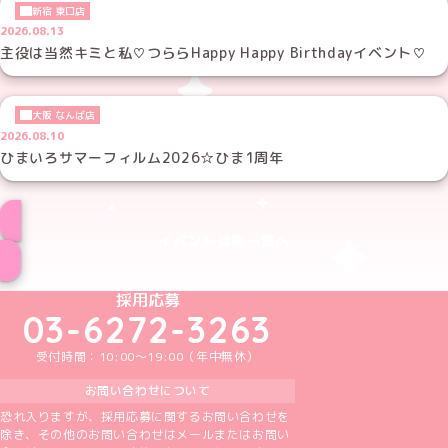
新宿 東口店
2026.08.13
主役は当然キミと私♡つららHappy Happy Birthdayイベント♡
大阪 なんば店
2026.08.10
ひまいろサマーフィルム2026☆ひま1周年
イベント情報一覧へ
めいどりーみんTikTok公式アカウント
めいどりーみんX公式アカウント
めいどりーみんInstagram公式アカウント
めいどりーみんFacebook公式アカウン
めいどりーみんYouTube公式アカ
採用応募
03-6272-3263
受付時間：10:00～19:00（年中無休）
お問い合わせについて
恐れ入りますが、採用応募に関するお問い合わせを
除き、その他のお問い合わせはメールまたはお問い