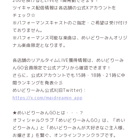
200を投げるとLIVEを1曲発動できます！
ツイキャス配信情報は各店舗の公式Xアカウントを
チェック☆
※パフォーマンスキャストのご指定・ご希望は受け付け
ておりません。
※パフォーマンス可能な楽曲は、めいどりーみんオリジ
ナル楽曲限定となります。
各店舗のリアルタイムLIVE獲得情報は、めいどりーみ
んGO会員限定で公式アプリから確認できます！
さらに、公式Xアカウントでも15時・18時・21時に中
間ランキングを発表☆彡
めいどりーみん公式X(旧Twitter)：
https://x.com/maidreamin_app
★めいどりーみんGOとは・・・？
オフィシャルクラブ「めいどりーみんGO」は、「めい
どりーみん」と「めいどりーみんが大好きなご主人様、
お嬢さま」を繋ぐ、オンラインファンクラブです。