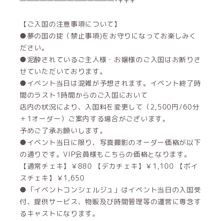
——————————————-+++
【ご入国の注意事項について】
●夢の国の掟（禁止事項)をお守りになってお楽しみく
ださい。
●泥酔されているご主人様・お嬢様のご入国はお断りさ
せていただいております。
●イベント当日は混雑が予想されます。イベント終了時
間のラスト1時間からのご入国において
店内の状況により、入国料を変更して（2,500円/60分
＋1オーダー）ご案内する場合がございます。
予めご了承お願いします。
●イベント当日に限り、写真撮影のオーダー価格が以下
の通りです。VIP会員様もこちらの価格となります。
【通常チェキ】￥880 【デカチェキ】￥1,100 【ボイ
スチェキ】￥1,650
●「イベントコンシェルジュ」はイベント当日の入国受
付、提供サービス、物販及び時間管理等の運営に専念す
るキャストになります。