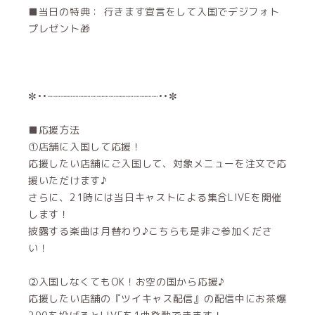
■当日の特典： 行きます宣言をして入国でデジフォト
プレゼント🎁
✼••┈┈┈┈┈┈┈┈┈┈┈┈┈┈┈┈┈┈••✼
■応援方法
①店舗に入国して応援！
応援したい店舗にご入国して、対象メニューを注文で応
援いただけます♪
さらに、21時には当日キャストによる集合LIVEを開催
します！
披露する楽曲は月替わり♪こちらも是非ご参加くださ
い！
②入国しなくてもOK！お空の国から応援♪
応援したい店舗の『ツイキャス配信』の配信中にお茶爆