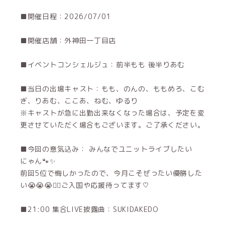
■開催日程：2026/07/01
■開催店舗：外神田一丁目店
■イベントコンシェルジュ：前半もも 後半りあむ
■当日の出場キャスト：もも、のんの、ももめろ、こむ
ぎ、りあむ、ここあ、ねむ、ゆるり
※キャストが急に出勤出来なくなった場合は、予定を変
更させていただく場合もございます。ご了承ください。
■今回の意気込み： みんなでユニットライブしたい
にゃん🐾✨️
前回5位で悔しかったので、今月こそぜったい優勝した
い😭😭😭❤️‍🔥ご入国や応援待ってます♡
■21:00 集合LIVE披露曲：SUKIDAKEDO