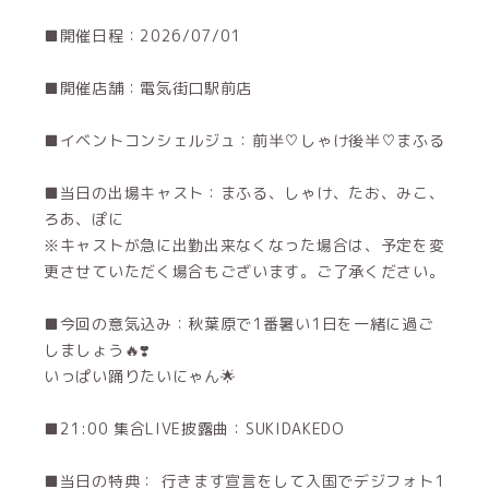
■開催日程：2026/07/01
■開催店舗：電気街口駅前店
■イベントコンシェルジュ：前半♡しゃけ後半♡まふる
■当日の出場キャスト：まふる、しゃけ、たお、みこ、
ろあ、ぽに
※キャストが急に出勤出来なくなった場合は、予定を変
更させていただく場合もございます。ご了承ください。
■今回の意気込み：秋葉原で1番暑い1日を一緒に過ご
しましょう🔥❣️
いっぱい踊りたいにゃん🌟
■21:00 集合LIVE披露曲：SUKIDAKEDO
■当日の特典： 行きます宣言をして入国でデジフォト1