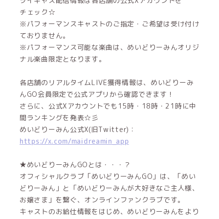
ツイキャス配信情報は各店舗の公式Xアカウントを
チェック☆
※パフォーマンスキャストのご指定・ご希望は受け付け
ておりません。
※パフォーマンス可能な楽曲は、めいどりーみんオリジ
ナル楽曲限定となります。
各店舗のリアルタイムLIVE獲得情報は、めいどりーみ
んGO会員限定で公式アプリから確認できます！
さらに、公式Xアカウントでも15時・18時・21時に中
間ランキングを発表☆彡
めいどりーみん公式X(旧Twitter)：
https://x.com/maidreamin_app
★めいどりーみんGOとは・・・？
オフィシャルクラブ「めいどりーみんGO」は、「めい
どりーみん」と「めいどりーみんが大好きなご主人様、
お嬢さま」を繋ぐ、オンラインファンクラブです。
キャストのお給仕情報をはじめ、めいどりーみんをより