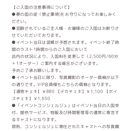
【ご入国の注意事項について】
●夢の国の掟（禁止事項)をお守りになってお楽しみく
ださい。
●泥酔されているご主人様・お嬢様のご入国はお断りさ
せていただいております。
●イベント当日は混雑が予想されます。イベント終了時
間のラスト1時間からのご入国において
店内の状況により、入国料を変更して（2,500円/60分
＋1オーダー）ご案内する場合がございます。
予めご了承お願いします。
●イベント当日に限り、写真撮影のオーダー価格が以下
の通りです。VIP会員様もこちらの価格となります。
【通常チェキ】￥880 【デカチェキ】￥1,100 【ボイ
スチェキ】￥1,650
●「イベントコンシェルジュ」はイベント当日の入国受
付、提供サービス、物販及び時間管理等の運営に専念す
るキャストになります。
原則、コンシェルジュに専任されたキャストへの写真撮