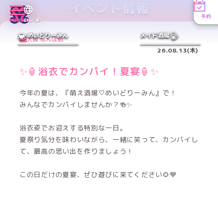
イベント情報
予約
MENU
EN／JP
めいどりーみん
メイド酒場
大阪 なんば店
26.08.13(木)
✨🏮浴衣でカンパイ！夏宴🏮✨
今年の夏は、『萌え酒場♡めいどりーみん』で！
みんなでカンパイしませんか？🍻✨
浴衣姿でお迎えする特別な一日。
夏祭り気分を味わいながら、一緒に笑って、カンパイし
て、最高の思い出を作りましょう！
この日だけの夏宴、ぜひ遊びに来てください🌻💙