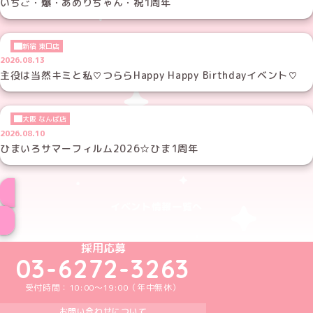
いちご・爆・あめりちゃん・祝1周年
新宿 東口店
2026.08.13
主役は当然キミと私♡つららHappy Happy Birthdayイベント♡
大阪 なんば店
2026.08.10
ひまいろサマーフィルム2026☆ひま1周年
イベント情報一覧へ
めいどりーみんTikTok公式アカウント
めいどりーみんX公式アカウント
めいどりーみんInstagram公式アカウント
めいどりーみんFacebook公式アカウン
めいどりーみんYouTube公式アカ
採用応募
03-6272-3263
受付時間：10:00～19:00（年中無休）
お問い合わせについて