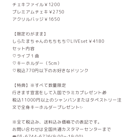
チェキファイル￥1200
プレミアムチェキ￥2750
アクリルバッジ￥1650
【限定わがまま】
しらたまちゃんのもちもち♡LIVEset￥4180
セット内容
♡ライブ１曲
♡キーホルダー（5cm）
♡税込770円以下のお好きなドリンク
【特典】※すべて数量限定
行きます宣言をして入国でラミカプレゼント🎁
税込11000円以上のシャンパンまたはタペストリー注
文で全身キーホルダープレゼント✨️
※全て税込み、送料込み価格での表記です。
お問い合わせは全国共通カスタマーセンターまで
☎03-6744-6726(9:00～19:00)