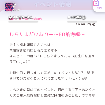
イベント情報
予約
MENU
EN／JP
めいどりーみん
メイド酒場
名古屋 大須招き猫前店
26.08.17(月)
しらたまだいありー～BD航海編～
ご主人様お嬢様こんにちは！
大須招き猫前店しらたまです🍀
なんと！この度8/8にしらたまちゃんはお誕生日を迎え
ます( ᴗ ̫ ᴗ )♡
お誕生日に際しまして初めてのイベントを8/17に開催
させていただくことになりました➰（ ᐡ •ω• ）σ🩵
しらたまの初めてのイベント、招きに来て下さるたくさ
んのご主人様お嬢様と素敵な時間を過ごしたいです🎐🩵