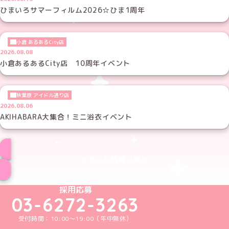
ひまいろサマーフィルム2026☆ひま1周年
小倉 あるあるCity店
2026.08.08
小倉あるあるCity店 10周年イベント
秋葉原 アイドル通り店
2026.08.06
AKIHABARA大集合！ミニ浴衣イベント
イベント情報一覧へ
めいどりーみんTikTok公式アカウント
めいどりーみんX公式アカウント
めいどりーみんInstagram公式アカウント
めいどりーみんFacebook公式アカウン
めいどりーみんYouTube公式アカ
採用応募
03-6272-3263
受付時間：10:00～19:00（年中無休）