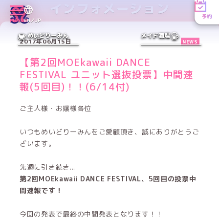
インフォメーション
予約
MENU
EN／JP
めいどりーみん
メイド酒場
2017年06月15日
NEWS
【第2回MOEkawaii DANCE
FESTIVAL ユニット選抜投票】中間速
報(5回目)！！(6/14付)
ご主人様・お嬢様各位
いつもめいどりーみんをご愛顧頂き、誠にありがとうご
ざいます。
先週に引き続き...
第2回MOEkawaii DANCE FESTIVAL、5回目の投票中
間速報です！
今回の発表で最終の中間発表となります！！