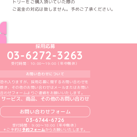
トリーをご購入頂いていた際の
ご返金の対応は致しません。予めご了承ください。
インフォメーション一覧へ
めいどりーみんTikTok公式アカウント
めいどりーみんX公式アカウント
めいどりーみんInstagram公式アカウント
めいどりーみんFacebook公式アカウン
めいどりーみんYouTube公式アカ
採用応募
03-6272-3263
受付時間：10:00～19:00（年中無休）
お問い合わせについて
恐れ入りますが、採用応募に関するお問い合わせを
除き、その他のお問い合わせはメールまたはお問い
合わせフォームよりご連絡をお願いいたします。
サービス、商品、その他のお問い合わせ
お問い合わせフォーム
03-6744-6726
受付時間：9:00～18:00（年中無休）
＊ご予約は
予約フォーム
からお願いいたします。