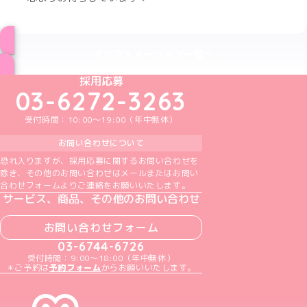
インフォメーション一覧へ
めいどりーみんTikTok公式アカウント
めいどりーみんX公式アカウント
めいどりーみんInstagram公式アカウント
めいどりーみんFacebook公式アカウン
めいどりーみんYouTube公式アカ
採用応募
03-6272-3263
受付時間：10:00～19:00（年中無休）
お問い合わせについて
恐れ入りますが、採用応募に関するお問い合わせを
除き、その他のお問い合わせはメールまたはお問い
合わせフォームよりご連絡をお願いいたします。
サービス、商品、その他のお問い合わせ
お問い合わせフォーム
03-6744-6726
受付時間：9:00～18:00（年中無休）
＊ご予約は
予約フォーム
からお願いいたします。