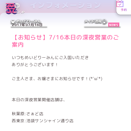
インフォメーション
予約
MENU
EN／JP
めいどりーみん
メイド酒場
2017年07月16日
NEWS
【お知らせ】7/16本日の深夜営業のご
案内
いつもめいどりーみんにご入国いただき
ありがとうございます！
ご主人さま、お嬢さまにお知らせです！(*'ω'*)
本日の深夜営業開催店舗は、
秋葉原:さぁど店
西東京:池袋サンシャイン通り店