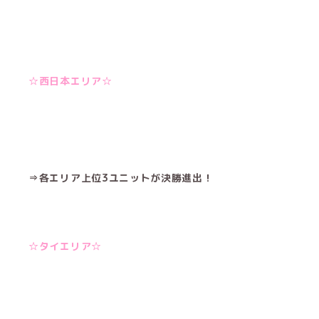
☆西日本エリア☆
⇒各エリア上位3ユニットが決勝進出！
☆タイエリア☆