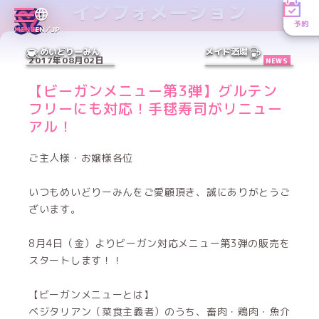
インフォメーション
予約
MENU
EN／JP
めいどりーみん
メイド酒場
2017年08月02日
NEWS
【ビーガンメニュー第3弾】グルテン
フリーにも対応！手毬寿司がリニュー
アル！
ご主人様・お嬢様各位
いつもめいどりーみんをご愛顧頂き、誠にありがとうご
ざいます。
8月4日（金）よりビーガン対応メニュー第3弾の販売を
スタートします！！
【ビーガンメニューとは】
ベジタリアン（菜食主義者）のうち、畜肉・鶏肉・魚介