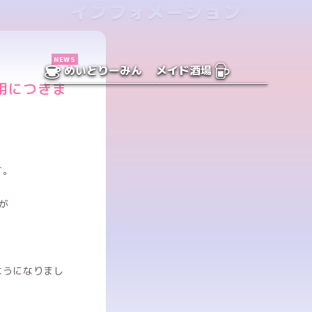
インフォメーション
NEWS
めいどりーみん
メイド酒場
用につきま
す。
が
ようになりまし