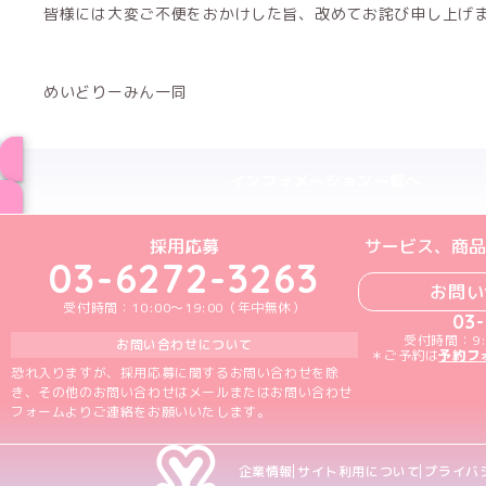
皆様には大変ご不便をおかけした旨、改めてお詫び申し上げ
めいどりーみん一同
インフォメーション一覧へ
めいどりーみんTikTok公式アカウン
めいどりーみんX公式アカウント
めいどりーみんInstagra
めいどりーみんFace
めいどりーみんY
採用応募
サービス、商品
03-6272-3263
お問い
受付時間：10:00～19:00（年中無休）
03
受付時間：9:
お問い合わせについて
＊ご予約は
予約フ
恐れ入りますが、採用応募に関するお問い合わせを除
き、その他のお問い合わせはメールまたはお問い合わせ
フォームよりご連絡をお願いいたします。
企業情報
サイト利用について
プライバ