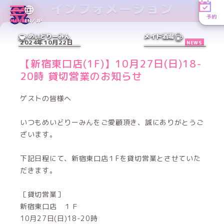
インフォメーション
予約
MENU
EN／JP
めいどりーみん
メイド酒場
2024年10月22日
NEWS
【新宿東口店(1F)】10月27日(日)18-
20時 貸切営業のお知らせ
ゲストの皆様へ
いつもめいどりーみんをご愛顧頂き、誠にありがとうご
ざいます。
下記日程にて、新宿東口店１Fを貸切営業とさせていた
だきます。
［貸切営業］
新宿東口店 １Ｆ
10月27日(日)18-20時