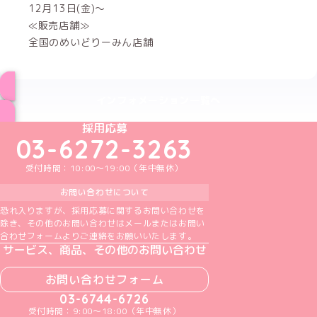
12月13日(金)～
≪販売店舗≫
全国のめいどりーみん店舗
インフォメーション一覧へ
めいどりーみんTikTok公式アカウント
めいどりーみんX公式アカウント
めいどりーみんInstagram公式アカウント
めいどりーみんFacebook公式アカウン
めいどりーみんYouTube公式アカ
採用応募
03-6272-3263
受付時間：10:00～19:00（年中無休）
お問い合わせについて
恐れ入りますが、採用応募に関するお問い合わせを
除き、その他のお問い合わせはメールまたはお問い
合わせフォームよりご連絡をお願いいたします。
サービス、商品、その他のお問い合わせ
お問い合わせフォーム
03-6744-6726
受付時間：9:00～18:00（年中無休）