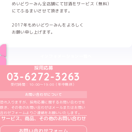
めいどりーみん全店舗にて甘酒をサービス（無料）
にてふるまいさせて頂きます。
2017年もめいどりーみんをよろしく
お願い申し上げます。
インフォメーション一覧へ
めいどりーみんTikTok公式アカウント
めいどりーみんX公式アカウント
めいどりーみんInstagram公式アカウント
めいどりーみんFacebook公式アカウン
めいどりーみんYouTube公式アカ
採用応募
03-6272-3263
受付時間：10:00～19:00（年中無休）
お問い合わせについて
恐れ入りますが、採用応募に関するお問い合わせを
除き、その他のお問い合わせはメールまたはお問い
合わせフォームよりご連絡をお願いいたします。
サービス、商品、その他のお問い合わせ
お問い合わせフォーム