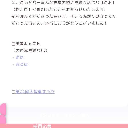
に、めいどりーみん名古屋大須赤門通り店より【めあ】
【おとは】が参加したことをお知らせいたします。
足を運んでくださった皆さま、そして温かく見守ってく
ださった皆さま、本当にありがとうございました！
▢出演キャスト
（大須赤門通り店）
・
めあ
・
おとは
▢
第74回大須夏まつり
インフォメーション一覧へ
めいどりーみんTikTok公式アカウント
めいどりーみんX公式アカウント
めいどりーみんInstagram公式アカウント
めいどりーみんFacebook公式アカウン
めいどりーみんYouTube公式アカ
採用応募