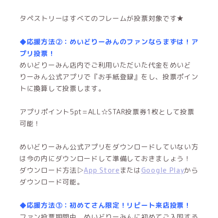
タペストリーはすべてのフレームが投票対象です★
◆応援方法②：めいどりーみんのファンならまずは！ア
プリ投票！
めいどりーみん店内でご利用いただいた代金をめいど
りーみん公式アプリで『お手紙登録』をし、投票ポイン
トに換算して投票します。
アプリポイント5pt=ALL☆STAR投票券1枚として投票
可能！
めいどりーみん公式アプリをダウンロードしていない方
は今の内にダウンロードして準備しておきましょう！
ダウンロード方法▷
App Store
または
Google Play
から
ダウンロード可能。
◆応援方法③：初めてさん限定！リピート来店投票！
ファン投票期間中、めいどりーみんに初めてご入国する