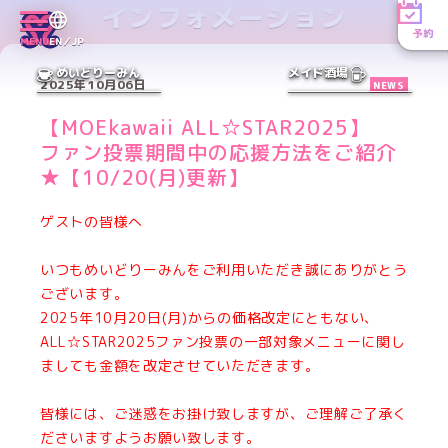
インフォメーション
予約
MENU
EN／JP
めいどりーみん
メイド酒場
2025年10月06日
NEWS
【MOEkawaii ALL☆STAR2025】
ファン投票期間中の応援方法をご紹介
★【10/20(月)更新】
ゲストの皆様へ
いつもめいどりーみんをご利用いただき誠にありがとう
ございます。
2025年10月20日(月)からの価格改定にともない、
ALL☆STAR2025ファン投票の一部対象メニューに関し
ましても金額を改定させていただきます。
皆様には、ご迷惑をお掛け致しますが、
ご理解ご了承く
ださいますようお願い致します。