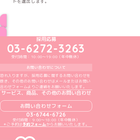
トを選出します。
インフォメーション一覧へ
めいどりーみんTikTok公式アカウント
めいどりーみんX公式アカウント
めいどりーみんInstagram公式アカウント
めいどりーみんFacebook公式アカウン
めいどりーみんYouTube公式アカ
採用応募
03-6272-3263
受付時間：10:00～19:00（年中無休）
お問い合わせについて
恐れ入りますが、採用応募に関するお問い合わせを
除き、その他のお問い合わせはメールまたはお問い
合わせフォームよりご連絡をお願いいたします。
サービス、商品、その他のお問い合わせ
お問い合わせフォーム
03-6744-6726
受付時間：9:00～18:00（年中無休）
＊ご予約は
予約フォーム
からお願いいたします。