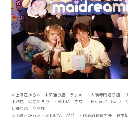
≪上段左から≫・中央通り店 うちゃ ・大須赤門通り店 
小路店 はむめろり ・AKIBA きり ・Heaven’s Gat
ル通り店 すずな
≪下段左から≫・SHIBUYA ぴぴ ・代表取締役社長 鈴木