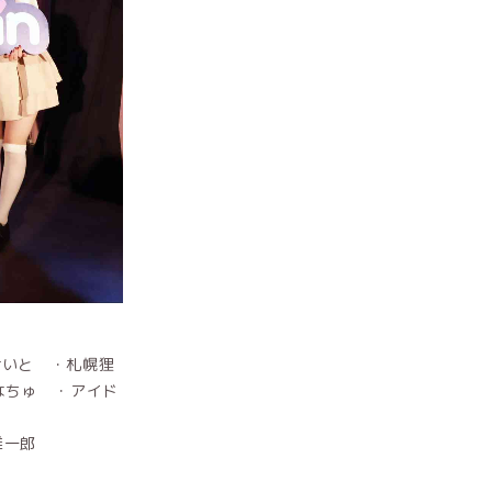
けいと ・札幌狸
e なちゅ ・アイド
雄一郎