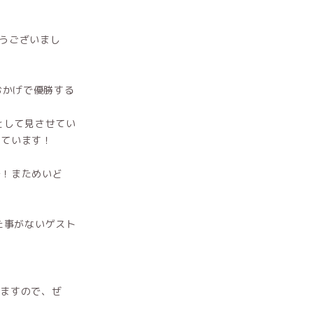
とうございまし
おかげで優勝する
として見させてい
しています！
で！まためいど
た事がないゲスト
しますので、ぜ