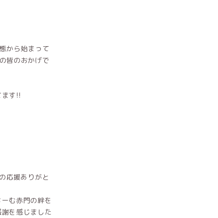
態から始まって
の皆のおかげで
ます!!
山の応援ありがと
ちーむ赤門の絆を
感謝を感じました