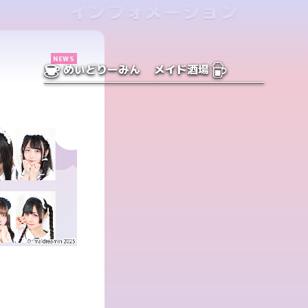
インフォメーション
NEWS
めいどりーみん
メイド酒場
者