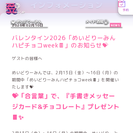
インフォメーション
予約
MENU
EN／JP
めいどりーみん
メイド酒場
2026年02月10日
NEWS
バレンタイン2026「めいどりーみん
ハピチョコweek🍫」のお知らせ💝
ゲストの皆様へ
めいどりーみんでは、2月13日（金）〜16日（月）の
期間中「めいどりーみんハピチョコweek🍫」を開催い
たします💝
💝「合言葉」で、『手書きメッセー
ジカード&チョコレート』プレゼント
🍫✨