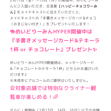
2月13日（金）〜16日（月）の期間中、めいどりーみ
んにご入国いただき、合言葉
【ハッピーチョコりーみ
ん】
をメイドキャストに伝えていただくと、
メイドキャストの「手書きメッセージカード&チョコ
（おまじない付き）」をプレゼントいたします！
🍻めいどりーみんHYPER開催中は
『
手書きメッセージカード&
テキーラ
1杯 or チョコレート
』
プレゼント✨
めいどりーみんHYPER開催時は、メッセージカード
&「チョコレートかテキーラ1杯」どちらかお選びいた
だけます♪
※未成年にアルコールのご提供はいたしません。
🎡対象店舗では特別なクライナー観
覧車が楽しめる！🌈
さらに！期間中（2月13日、14日、16日）以下の店舗