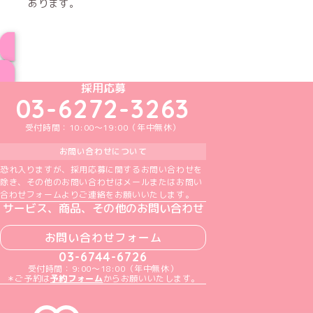
あります。
インフォメーション一覧へ
めいどりーみんTikTok公式アカウント
めいどりーみんX公式アカウント
めいどりーみんInstagram公式アカウント
めいどりーみんFacebook公式アカウン
めいどりーみんYouTube公式アカ
採用応募
03-6272-3263
受付時間：10:00～19:00（年中無休）
お問い合わせについて
恐れ入りますが、採用応募に関するお問い合わせを
除き、その他のお問い合わせはメールまたはお問い
合わせフォームよりご連絡をお願いいたします。
サービス、商品、その他のお問い合わせ
お問い合わせフォーム
03-6744-6726
受付時間：9:00～18:00（年中無休）
＊ご予約は
予約フォーム
からお願いいたします。