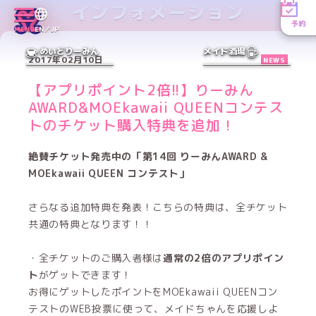
インフォメーション
予約
MENU
EN／JP
めいどりーみん
メイド酒場
2017年02月10日
NEWS
【アプリポイント2倍!!】りーみん
AWARD&MOEkawaii QUEENコンテス
トのチケット購入特典を追加！
絶賛チケット発売中の「第14回 りーみんAWARD &
MOEkawaii QUEEN コンテスト」
さらなる追加特典を発表！こちらの特典は、全チケット
共通の特典となります！！
・全チケットのご購入者様は
通常の2倍のアプリポイン
ト
がゲットできます！
お得にゲットしたポイントをMOEkawaii QUEENコン
テストのWEB投票に使って、メイドちゃんを応援しよ