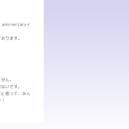
iversaryイ
ております。
ません。
訳ないです。
だと思って、みん
♡！