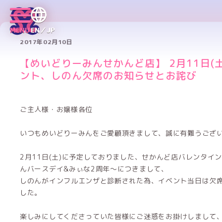
MENU
EN／JP
2017年02月10日
【めいどりーみんせかんど店】 2月11日(
ント、しのん欠席のお知らせとお詫び
ご主人様・お嬢様各位
いつもめいどりーみんをご愛顧頂きまして、誠に有難うござ
2月11日(土)に予定しておりました、せかんど店バレンタイ
んバースデイ&みぃな2周年〜につきまして、
しのんがインフルエンザと診断された為、イベント当日は欠
した。
楽しみにしてくださっていた皆様にご迷惑をお掛けしまして