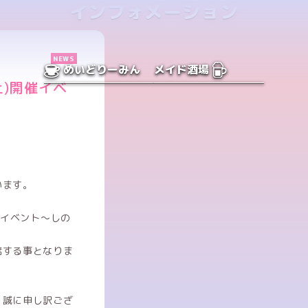
インフォメーション
NEWS
めいどりーみん
メイド酒場
土)開催イベ
います。
ンイベント〜しの
席する事となりま
、誠に申し訳ござ