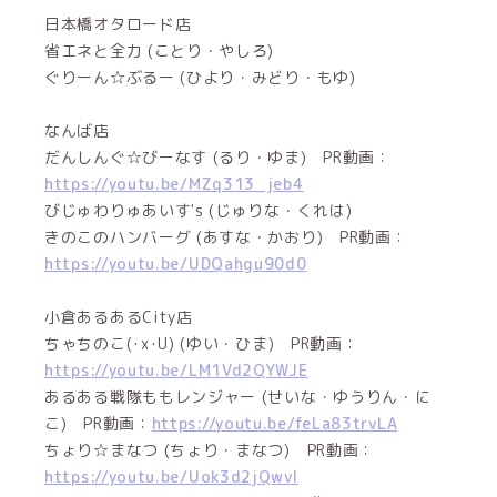
日本橋オタロード店
省エネと全力 (ことり・やしろ)
ぐりーん☆ぶるー (ひより・みどり・もゆ)
なんば店
だんしんぐ☆びーなす (るり・ゆま) PR動画：
https://youtu.be/MZq313_jeb4
びじゅわりゅあいす's (じゅりな・くれは)
きのこのハンバーグ (あすな・かおり) PR動画：
https://youtu.be/UDQahgu90d0
小倉あるあるCity店
ちゃちのこ(･x･U) (ゆい・ひま) PR動画：
https://youtu.be/LM1Vd2QYWJE
あるある戦隊ももレンジャー (せいな・ゆうりん・に
こ) PR動画：
https://youtu.be/feLa83trvLA
ちょり☆まなつ (ちょり・まなつ) PR動画：
https://youtu.be/Uok3d2jQwvI