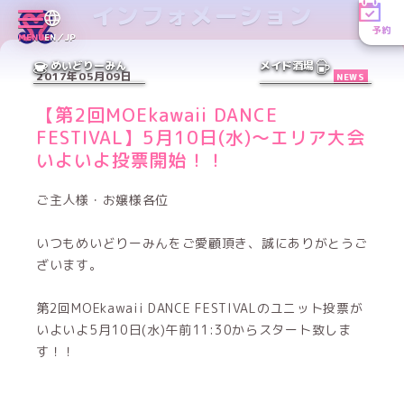
インフォメーション
予約
MENU
EN／JP
めいどりーみん
メイド酒場
2017年05月09日
NEWS
【第2回MOEkawaii DANCE
FESTIVAL】5月10日(水)～エリア大会
いよいよ投票開始！！
ご主人様・お嬢様各位
いつもめいどりーみんをご愛顧頂き、誠にありがとうご
ざいます。
第2回MOEkawaii DANCE FESTIVALのユニット投票が
いよいよ5月10日(水)午前11:30からスタート致しま
す！！