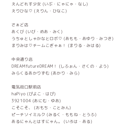
えんどれす少女 (いぶ・にゃにゃ・なし)
えりひな♡ (えりん・ひなこ)
さぁど店
あくび (いび・めあ・みく)
うちゅとしゃかなとロボ♡ (あもも・あゆり・みつき)
まりみは♡チームこぎゃぁ！ (まりる・みはる)
中央通り店
DREAMfutureDREAM！ (しふぉん・さくの・よう)
みらくるあかりずむ (あかり・みら)
電気街口駅前店
haPiyo (ぴよこ・はぴ)
3921004 (あにむ・ゆあ)
こそこそ、 (おもち・ことみん)
ピーチソイミルク (みるく・ももね・とうふ)
あるにゃんとはすにゃん。 (いろは・ある)