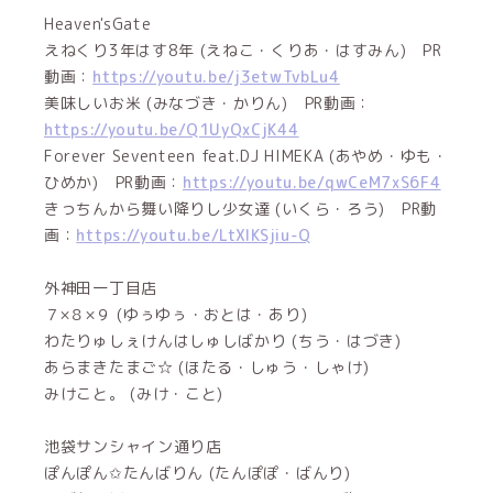
Heaven'sGate
えねくり3年はす8年 (えねこ・くりあ・はすみん) PR
動画：
https://youtu.be/j3etwTvbLu4
美味しいお米 (みなづき・かりん) PR動画：
https://youtu.be/Q1UyQxCjK44
Forever Seventeen feat.DJ HIMEKA (あやめ・ゆも・
ひめか) PR動画：
https://youtu.be/qwCeM7xS6F4
きっちんから舞い降りし少女達 (いくら・ろう) PR動
画：
https://youtu.be/LtXlKSjiu-Q
外神田一丁目店
７×８×９ (ゆぅゆぅ・おとは・あり)
わたりゅしぇけんはしゅしばかり (ちう・はづき)
あらまきたまご☆ (ほたる・しゅう・しゃけ)
みけこと。 (みけ・こと)
池袋サンシャイン通り店
ぽんぽん✩たんばりん (たんぽぽ・ばんり)