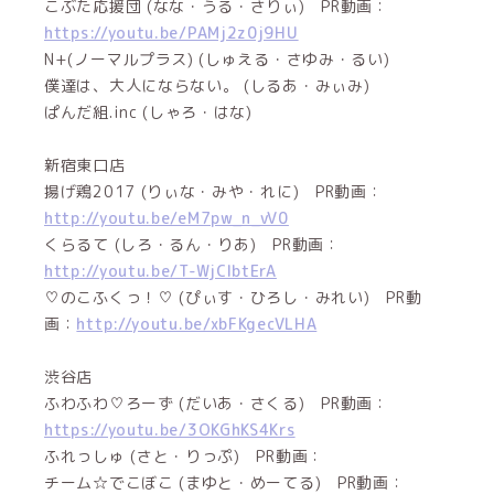
こぶた応援団 (なな・うる・さりぃ) PR動画：
https://youtu.be/PAMj2z0j9HU
N+(ノーマルプラス) (しゅえる・さゆみ・るい)
僕達は、大人にならない。 (しるあ・みぃみ)
ぱんだ組.inc (しゃろ・はな)
新宿東口店
揚げ鶏2017 (りぃな・みや・れに) PR動画：
http://youtu.be/eM7pw_n_vV0
くらるて (しろ・るん・りあ) PR動画：
http://youtu.be/T-WjClbtErA
♡のこふくっ！♡ (ぴぃす・ひろし・みれい) PR動
画：
http://youtu.be/xbFKgecVLHA
渋谷店
ふわふわ♡ろーず (だいあ・さくる) PR動画：
https://youtu.be/3OKGhKS4Krs
ふれっしゅ (さと・りっぷ) PR動画：
チーム☆でこぼこ (まゆと・めーてる) PR動画：