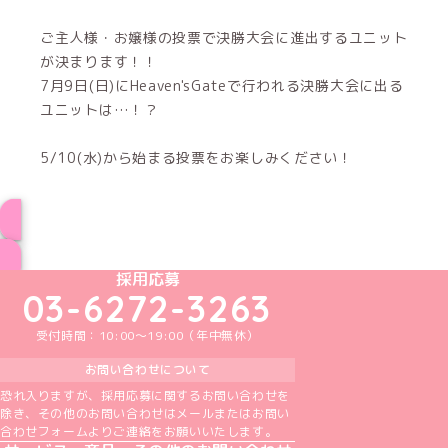
ご主人様・お嬢様の投票で決勝大会に進出するユニット
が決まります！！
7月9日(日)にHeaven'sGateで行われる決勝大会に出る
ユニットは…！？
5/10(水)から始まる投票をお楽しみください！
インフォメーション一覧へ
めいどりーみんTikTok公式アカウント
めいどりーみんX公式アカウント
めいどりーみんInstagram公式アカウント
めいどりーみんFacebook公式アカウン
めいどりーみんYouTube公式アカ
採用応募
03-6272-3263
受付時間：10:00～19:00（年中無休）
お問い合わせについて
恐れ入りますが、採用応募に関するお問い合わせを
除き、その他のお問い合わせはメールまたはお問い
合わせフォームよりご連絡をお願いいたします。