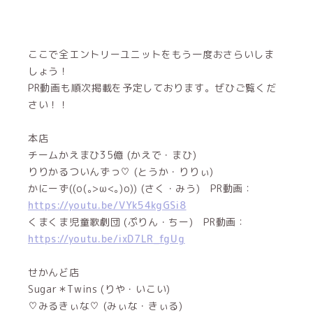
ここで全エントリーユニットをもう一度おさらいしま
しょう！
PR動画も順次掲載を予定しております。ぜひご覧くだ
さい！！
本店
チームかえまひ35億 (かえで・まひ)
りりかるついんずっ♡ (とうか・りりぃ)
かにーず((o(｡>ω<｡)o)) (さく・みう) PR動画：
https://youtu.be/VYk54kgGSi8
くまくま児童歌劇団 (ぷりん・ちー) PR動画：
https://youtu.be/ixD7LR_fgUg
せかんど店
Sugar＊Twins (りや・いこい)
♡みるきぃな♡ (みぃな・きぃる)