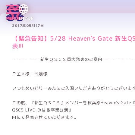
MENU
EN／JP
2017年05月17日
【緊急告知】5/28 Heaven's Gate 新生
表!!!
========新生ＱＳＣＳ重大発表のご案内=========
ご主人様・お嬢様
いつもめいどりーみんにご入国いただきありがとうございま
この度、『新生ＱＳＣＳ』メンバーを秋葉原Heaven`s Gate『MO
QSCS LIVE-みはる卒業公演』
内にて発表させていただきます。