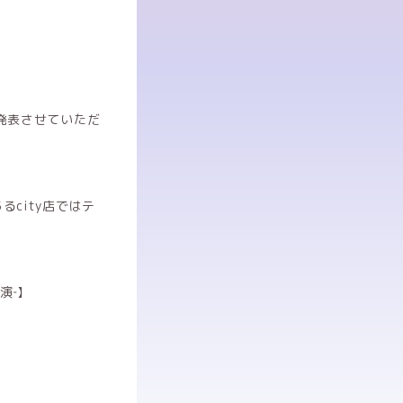
発表させていただ
city店ではテ
演‐】
。