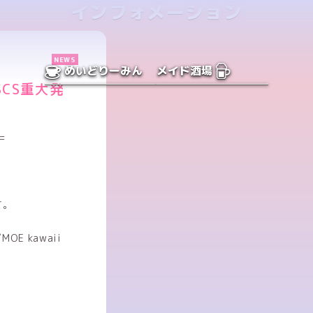
インフォメーション
NEWS
めいどりーみん
メイド酒場
QSCS重大発
=
す。
E kawaii