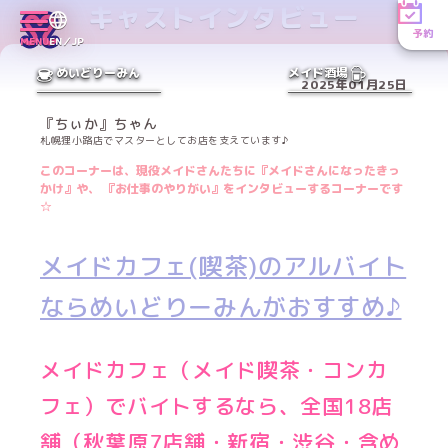
キャストインタビュー
予約
MENU
EN／JP
めいどりーみん
メイド酒場
2025年01月25日
『ちぃか』ちゃん
札幌狸小路店でマスターとしてお店を支えています♪
このコーナーは、現役メイドさんたちに『メイドさんになったきっ
かけ』や、 『お仕事のやりがい』をインタビューするコーナーです
☆
メイドカフェ(喫茶)のアルバイト
ならめいどりーみんがおすすめ♪
メイドカフェ（メイド喫茶・コンカ
フェ）でバイトするなら、全国18
店
舗（秋葉原7店舗・新宿・渋谷・含め