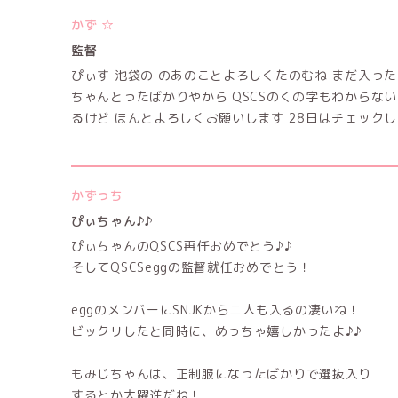
かず ☆
監督
ぴぃす 池袋の のあのことよろしくたのむね まだ入っ
ちゃんとったばかりやから QSCSのくの字もわからな
るけど ほんとよろしくお願いします 28日はチェック
かずっち
ぴぃちゃん♪♪
ぴぃちゃんのQSCS再任おめでとう♪♪
そしてQSCSeggの監督就任おめでとう！
eggのメンバーにSNJKから二人も入るの凄いね！
ビックリしたと同時に、めっちゃ嬉しかったよ♪♪
もみじちゃんは、正制服になったばかりで選抜入り
するとか大躍進だね！