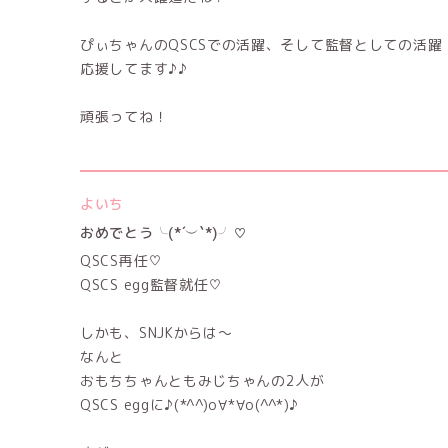
ぴぃちゃんのQSCSでの活躍、そして監督としての活躍
応援してます♪♪
頑張ってね！
よいち
おめでとう╰(*´︶`*)╯♡
QSCS再任♡
QSCS egg監督就任♡
しかも、SNJKからは〜
なんと
おもちちゃんともみじちゃんの2人が
QSCS eggに♪(*^^)o∀*∀o(^^*)♪