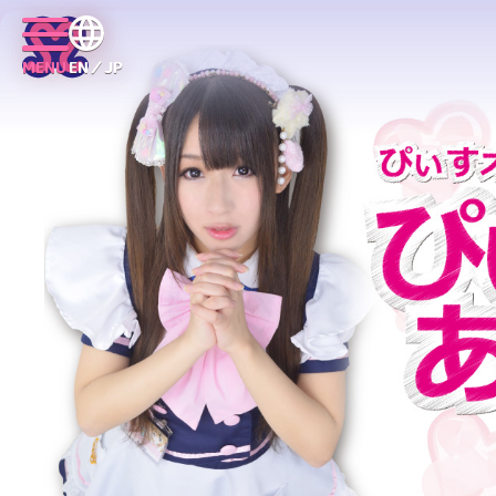
MENU
EN／JP