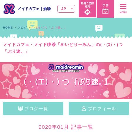
メイドカフェ
｜
酒場
JP
MENU
HOME
ブログ
(・(ｴ)・)つ「ぷり速。」
メイドカフェ・メイド喫茶「めいどりーみん」の(・(ｴ)・)つ
「ぷり速。」
ブログ一覧
プロフィール
2020年01月 記事一覧