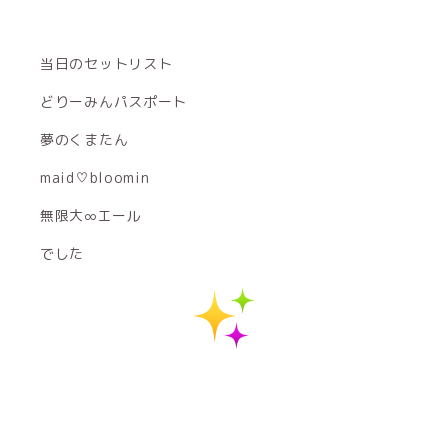
当日のセットリスト
どりーみんパスポート
夢のくまたん
maid♡bloomin
無限大∞エール
でした