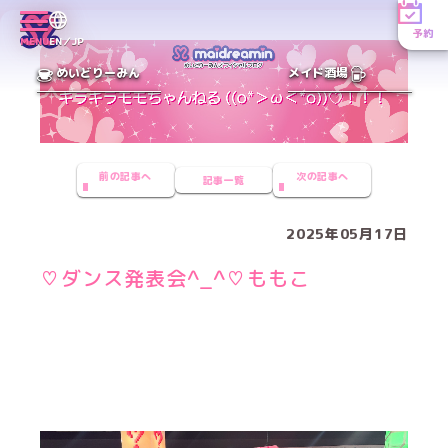
予約
MENU
EN／JP
めいどりーみん
メイド酒場
前の記事へ
次の記事へ
記事一覧
2025年05月17日
♡ダンス発表会^_^♡ももこ