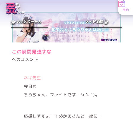
予約
MENU
EN／JP
めいどりーみん
メイド酒場
この瞬間見逃すな
へのコメント
ネギ先生
今日も
ちうちゃん、ファイトです！٩( 'ω' )و
応援しますよー！めかるさんと一緒に！