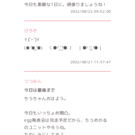
今日も素敵な1日に。頑張りましょうね！
2022/08/22 09:52:00
ぴろき
✌︎('–')✌︎
(⚈ ̍̑⚈͜ ̍̑⚈) 〈 ●ˡ̑ ̫ ̫̊ ̫ˡ͂● 〉 ｜●ˡ̑ ⌷͜ ˡ̑●｜
2022/08/21 11:37:47
つつみん
今日は最後まで
ちうちゃんおはよう。
今日もいっちょめ開凸。
egg発表会は完走予定だから、ちうめかる
のユニットやろうね。
たのしみにしてるよ。