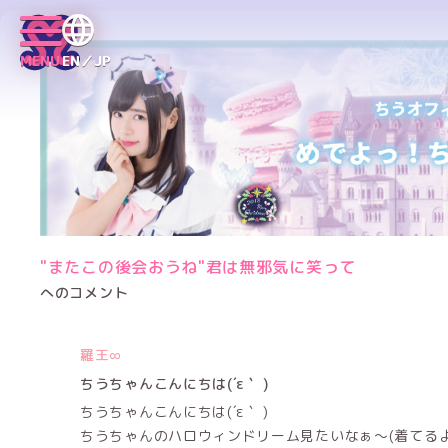
MENU
EN／JP
"またこの後会おうね"君は無邪気に笑って
へのコメント
羅王∞
ちうちゃんこんにちは(´ε｀ )
ちうちゃんこんにちは(´ε｀ )
ちうちゃんのハロウィンドリーム見たいなぁ～(着てるよ