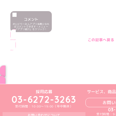
コメント
めいどりーみんアプリ会員になれ
ばコメントできます！メニュー
「アプリ紹介」をクリック！
この記事へ戻る
ブログ トップペー
めいどりーみんTikTok公式アカウン
めいどりーみんX公式アカウント
めいどりーみんInstagra
めいどりーみんFace
めいどりーみんY
採用応募
サービス、商品
03-6272-3263
お問い
受付時間：10:00～19:00（年中無休）
03
受付時間：9:
お問い合わせについて