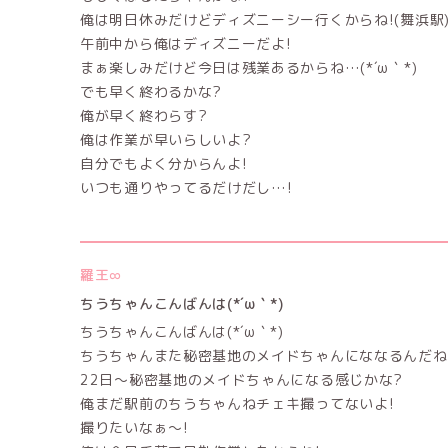
俺は明日休みだけどディズニーシー行くからね!(舞浜駅
午前中から俺はディズニーだよ!
まぁ楽しみだけど今日は残業あるからね…(*´ω｀*)
でも早く終わるかな?
俺が早く終わらす?
俺は作業が早いらしいよ?
自分でもよく分からんよ!
いつも通りやってるだけだし…!
羅王∞
ちうちゃんこんばんは(*´ω｀*)
ちうちゃんこんばんは(*´ω｀*)
ちうちゃんまた秘密基地のメイドちゃんにななるんだね
22日〜秘密基地のメイドちゃんになる感じかな?
俺まだ駅前のちうちゃんねチェキ撮ってないよ!
撮りたいなぁ～!