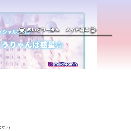
めいどりーみん
メイド酒場
ね?)