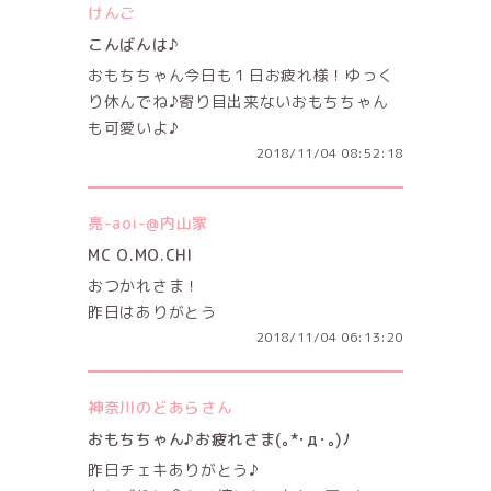
けんご
こんばんは♪
おもちちゃん今日も１日お疲れ様！ゆっく
り休んでね♪寄り目出来ないおもちちゃん
も可愛いよ♪
2018/11/04 08:52:18
亮-aoi-@内山家
MC O.MO.CHI
おつかれさま！
昨日はありがとう
2018/11/04 06:13:20
神奈川のどあらさん
おもちちゃん♪お疲れさま(｡*･д･｡)ﾉ
昨日チェキありがとう♪