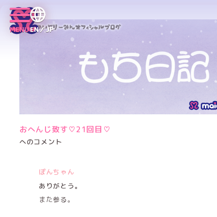
MENU
EN／JP
おへんじ致す♡21回目♡
へのコメント
ぽんちゃん
ありがとう。
また参る。