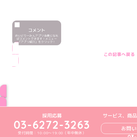
コメント
めいどりーみんアプリ会員になれ
ばコメントできます！メニュー
「アプリ紹介」をクリック！
この記事へ戻る
ブログ トップペー
めいどりーみんTikTok公式アカウン
めいどりーみんX公式アカウント
めいどりーみんInstagra
めいどりーみんFace
めいどりーみんY
採用応募
サービス、商品
03-6272-3263
お問い
受付時間：10:00～19:00（年中無休）
03