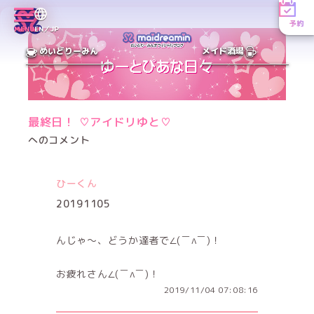
予約
MENU
EN／JP
めいどりーみん
メイド酒場
最終日！ ♡アイドリゆと♡
へのコメント
ひーくん
20191105
んじゃ〜、どうか達者で∠(￣∧￣)！
お疲れさん∠(￣∧￣)！
2019/11/04 07:08:16