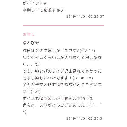
がポイントw
卒業しても応援するよ
2019/11/01 06:22:37
おすし
ゆとぴ☆
昨日は会えて嬉しかったです♪(*´∀｀*)
ワンタイムくらいしか入れなくて申し訳な
い、、笑
でも、ゆとぴのライブ沢山見れて良かった
ですし楽しかったですよ！(o・ω・o)
全力ガチ恋させて頂きありがとうございま
す！(°∀°)
ボイスも後で楽しみに聞きますね！笑
色々と、ありがとうございました！(*´ー｀
*)
2019/11/01 02:26:31