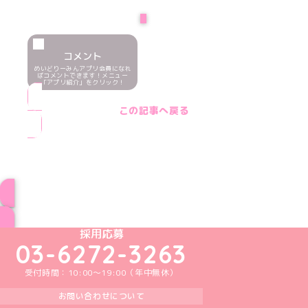
NEXT
コメント
めいどりーみんアプリ会員になれ
ばコメントできます！メニュー
「アプリ紹介」をクリック！
この記事へ戻る
ブログ トップページへ
めいどりーみんTikTok公式アカウント
めいどりーみんX公式アカウント
めいどりーみんInstagram公式アカウント
めいどりーみんFacebook公式アカウン
めいどりーみんYouTube公式アカ
採用応募
03-6272-3263
受付時間：10:00～19:00（年中無休）
お問い合わせについて