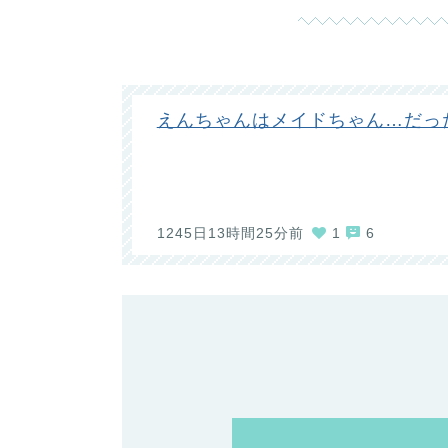
えんちゃんはメイドちゃん…だっ
1245日13時間25分前
1
6