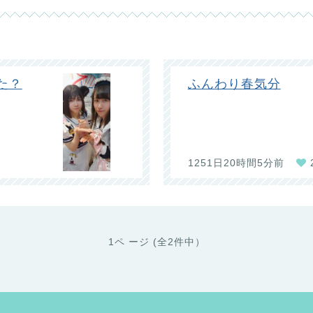
た？
ふんわり春気分
1251日20時間5分前
1ペ ージ (全2件中）