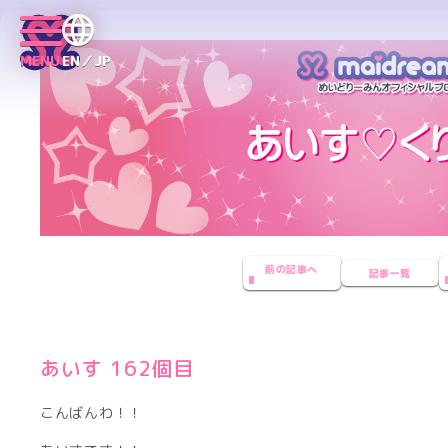
MENU
EN／JP
前の記事へ
記事一覧
あいす 162個目
こんばんわ！！