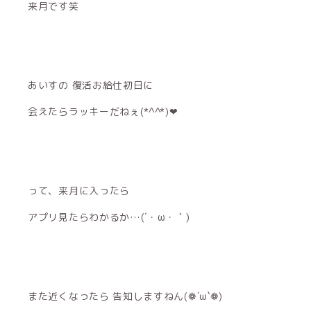
来月です笑
あいすの 復活お給仕初日に
会えたらラッキーだねぇ(*^^*)❤
って、来月に入ったら
アプリ見たらわかるか…(´・ω・｀)
また近くなったら 告知しますねん(❁´ω`❁)