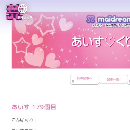
MENU
EN／JP
前の記事へ
記事一覧
あいす 179個目
こんばんわ！