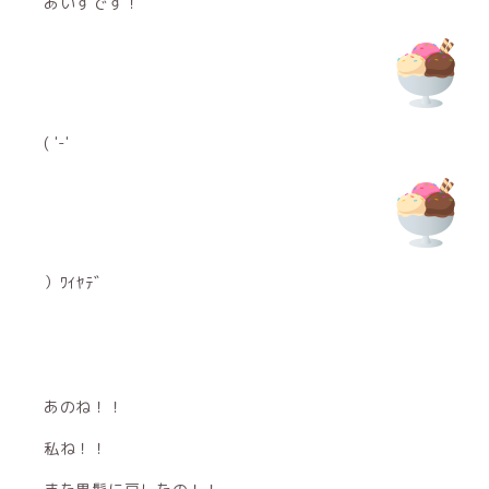
あいすです！
( '-'
）ﾜｲﾔﾃﾞ
あのね！！
私ね！！