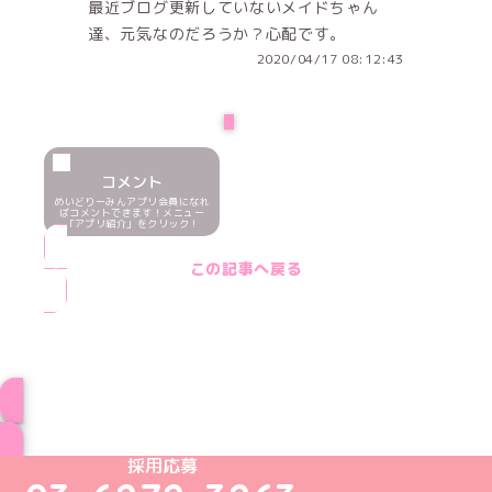
最近ブログ更新していないメイドちゃん
達、元気なのだろうか？心配です。
2020/04/17 08:12:43
NEXT
コメント
めいどりーみんアプリ会員になれ
ばコメントできます！メニュー
「アプリ紹介」をクリック！
この記事へ戻る
ブログ トップページへ
めいどりーみんTikTok公式アカウント
めいどりーみんX公式アカウント
めいどりーみんInstagram公式アカウント
めいどりーみんFacebook公式アカウン
めいどりーみんYouTube公式アカ
採用応募