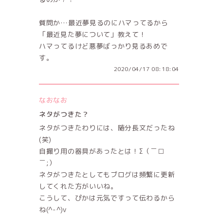
質問か…最近夢見るのにハマってるから
「最近見た夢について」教えて！
ハマってるけど悪夢ばっかり見るあめで
す。
2020/04/17 08:18:04
なおなお
ネタがつきた？
ネタがつきたわりには、随分長文だったね
(笑)
自撮り用の器具があったとは！Σ（￣□
￣;）
ネタがつきたとしてもブログは頻繁に更新
してくれた方がいいね。
こうして、ぴかは元気ですって伝わるから
ね(^-^)v