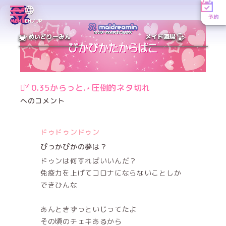
予約
MENU
EN／JP
めいどりーみん
メイド酒場
⋆͛*͛ 0.35からっと.⋆圧倒的ネタ切れ
へのコメント
ドゥドゥンドゥン
ぴっかぴかの夢は？
ドゥンは何すればいいんだ？
免疫力を上げてコロナにならないことしか
できひんな
あんときずっといじってたよ
その頃のチェキあるから