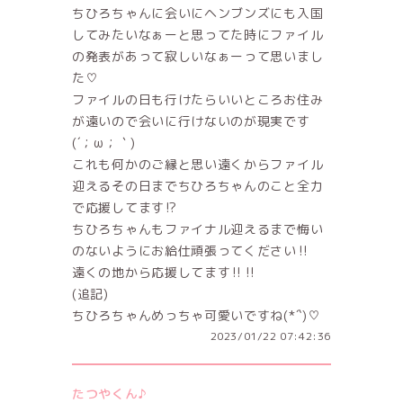
ちひろちゃんに会いにヘンブンズにも入国
してみたいなぁーと思ってた時にファイル
の発表があって寂しいなぁーって思いまし
た♡
ファイルの日も行けたらいいところお住み
が遠いので会いに行けないのが現実です
(´；ω；｀)
これも何かのご縁と思い遠くからファイル
迎えるその日までちひろちゃんのこと全力
で応援してます⁉️
ちひろちゃんもファイナル迎えるまで悔い
のないようにお給仕頑張ってください‼️
遠くの地から応援してます‼️‼️
(追記)
ちひろちゃんめっちゃ可愛いですね(*´`)♡
2023/01/22 07:42:36
たつやくん♪