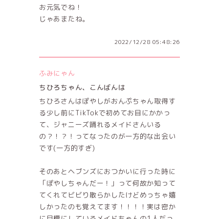
お元気でね！
じゃあまたね。
2022/12/28 05:48:26
ふみにゃん
ちひろちゃん、こんばんは
ちひろさんはぽやしがおんぷちゃん取得す
る少し前にTikTokで初めてお目にかかっ
て、ジャニーズ踊れるメイドさんいる
の？！？！ってなったのが一方的な出会い
です(一方的すぎ)
そのあとヘブンズにおつかいに行った時に
「ぽやしちゃんだー！」って何故か知って
てくれてビビり散らかしたけどめっちゃ嬉
しかったのも覚えてます！！！！実は密か
に目標にしているメイドちゃんの1人だっ