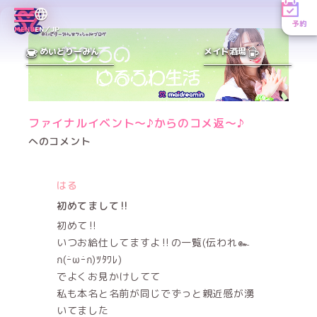
予約
MENU
EN／JP
めいどりーみん
メイド酒場
ファイナルイベント〜♪からのコメ返〜♪
へのコメント
はる
初めてまして‼️
初めて‼️
いつお給仕してますよ‼️の一覧(伝われ๛
ก(ｰ̀ωｰ́ก)ﾂﾀﾜﾚ)
でよくお見かけしてて
私も本名と名前が同じでずっと親近感が湧
いてました