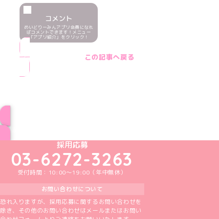
コメント
めいどりーみんアプリ会員になれ
ばコメントできます！メニュー
「アプリ紹介」をクリック！
この記事へ戻る
ブログ トップページへ
めいどりーみんTikTok公式アカウント
めいどりーみんX公式アカウント
めいどりーみんInstagram公式アカウント
めいどりーみんFacebook公式アカウン
めいどりーみんYouTube公式アカ
採用応募
03-6272-3263
受付時間：10:00～19:00（年中無休）
お問い合わせについて
恐れ入りますが、採用応募に関するお問い合わせを
除き、その他のお問い合わせはメールまたはお問い