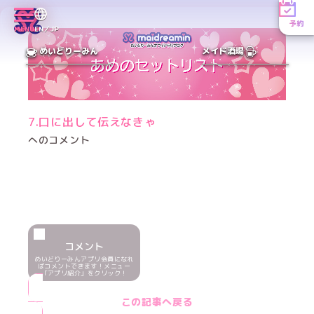
予約
MENU
EN／JP
めいどりーみん
メイド酒場
7.口に出して伝えなきゃ
へのコメント
コメント
めいどりーみんアプリ会員になれ
ばコメントできます！メニュー
「アプリ紹介」をクリック！
この記事へ戻る