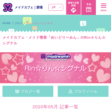
メイドカフェ
｜
酒場
JP
MENU
HOME
ブログ
Rin☆りん☆シグナル
メイドカフェ・メイド喫茶「めいどりーみん」のRin☆りん☆
シグナル
ブログ一覧
プロフィール
2020年05月 記事一覧