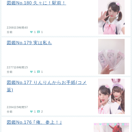
図鑑No.180 久々に！駅前！
2268日3時間40
分前
1
1
図鑑No.179 実は私も
2277日6時間15
分前
1
1
図鑑No.177 りんりんからお手紙(コメ
返)
2284日5時間57
分前
1
2
図鑑No.176 ｢俺、参上！｣