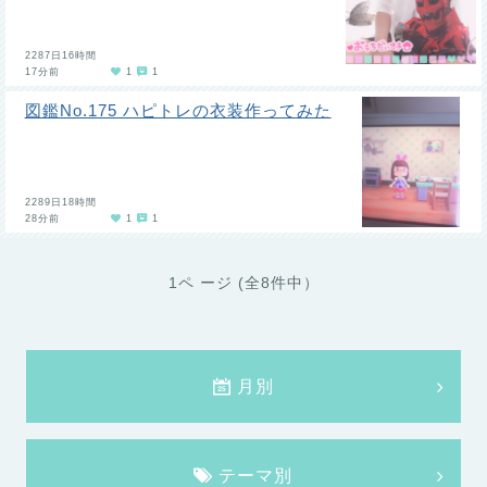
2287日16時間
17分前
1
1
図鑑No.175 ハピトレの衣装作ってみた
2289日18時間
28分前
1
1
1ペ ージ (全8件中）
月別
テーマ別