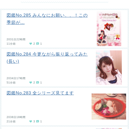
図鑑No.285 みんなにお願い、、！この
季節が...
2031日22時間
11分前
2
1
図鑑No.284 今更ながら振り返ってみた
(長い)
2034日17時間
51分前
2
1
図鑑No.283 全シリーズ見てます
2038日18時間
21分前
3
1