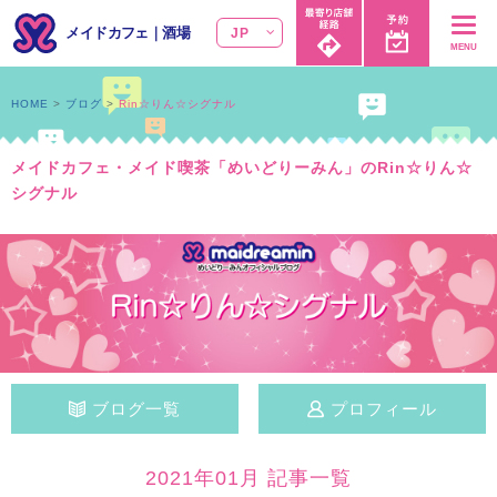
メイドカフェ
｜
酒場
JP
MENU
HOME
ブログ
Rin☆りん☆シグナル
メイドカフェ・メイド喫茶「めいどりーみん」のRin☆りん☆
シグナル
ブログ一覧
プロフィール
2021年01月 記事一覧