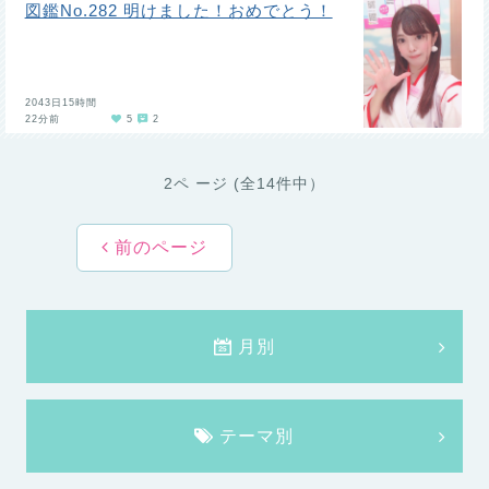
図鑑No.282 明けました！おめでとう！
2043日15時間
22分前
5
2
2ペ ージ (全14件中）
前のページ
月別
テーマ別