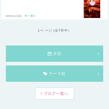
1863日12分前
7
2
1ペ ージ (全7件中）
月別
テーマ別
ブログ一覧へ