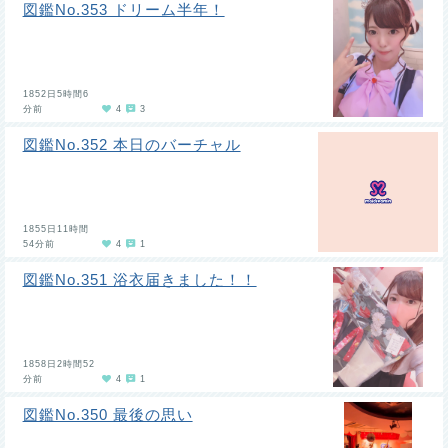
図鑑No.353 ドリーム半年！
1852日5時間6
分前
4
3
図鑑No.352 本日のバーチャル
1855日11時間
54分前
4
1
図鑑No.351 浴衣届きました！！
1858日2時間52
分前
4
1
図鑑No.350 最後の思い