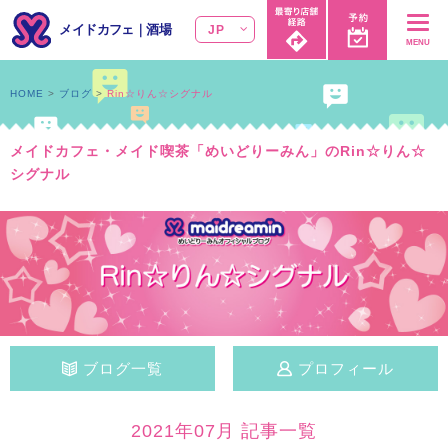
メイドカフェ
｜
酒場
JP
MENU
HOME
ブログ
Rin☆りん☆シグナル
メイドカフェ・メイド喫茶「めいどりーみん」のRin☆りん☆
シグナル
ブログ一覧
プロフィール
2021年07月 記事一覧