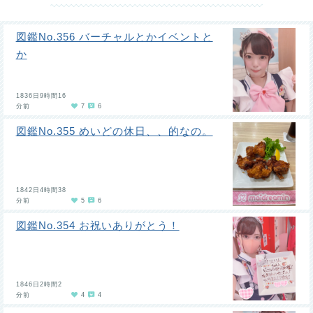
図鑑No.356 バーチャルとかイベントと
か
1836日9時間16
分前
7
6
図鑑No.355 めいどの休日、、的なの。
1842日4時間38
分前
5
6
図鑑No.354 お祝いありがとう！
1846日2時間2
分前
4
4