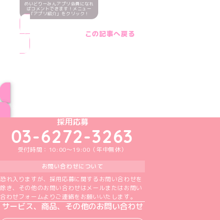
めいどりーみんアプリ会員になれ
ばコメントできます！メニュー
「アプリ紹介」をクリック！
この記事へ戻る
ブログ トップページへ
めいどりーみんTikTok公式アカウント
めいどりーみんX公式アカウント
めいどりーみんInstagram公式アカウント
めいどりーみんFacebook公式アカウン
めいどりーみんYouTube公式アカ
採用応募
03-6272-3263
受付時間：10:00～19:00（年中無休）
お問い合わせについて
恐れ入りますが、採用応募に関するお問い合わせを
除き、その他のお問い合わせはメールまたはお問い
合わせフォームよりご連絡をお願いいたします。
サービス、商品、その他のお問い合わせ