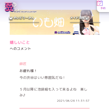
予約
MENU
EN／JP
めいどりーみん
メイド酒場
嬉しいこと
へのコメント
師匠
お疲れ様！
今の渋谷はいい雰囲気だね！
５月以降に池袋組も入って来るよね 楽し
み♪
2021/04/26 11:31:57