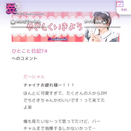
予約
MENU
EN／JP
めいどりーみん
メイド酒場
ひとこと日記74
へのコメント
だ〜にゃん
チャイナお疲れ様ー！！！
ほんとに可愛すぎて、たくさんの人からDM
でちさきちゃんかわいいです！って来てた
よ笑
俺も見たいな〜って思ってたけど、バー
チャルまで我慢するしかないかって…