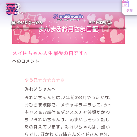
予約
MENU
EN／JP
めいどりーみん
メイド酒場
メイドちゃん人生最後の日です⭐
へのコメント
ゆう兄☆☆☆☆☆♾️
みれいちゃんへ
みれいちゃんとは､2年前の8月やったかな､
おひさま戦隊で、メチャキラキラして､ツイ
キャス＆お給仕＆ダンスメチャ笑顔がかわ
ちいみれいちゃんは、恥ずかしそうに話し
たの覚えています。みれいちゃんは、誰か
らでも､好かれてお姉さんメイドさんやな、