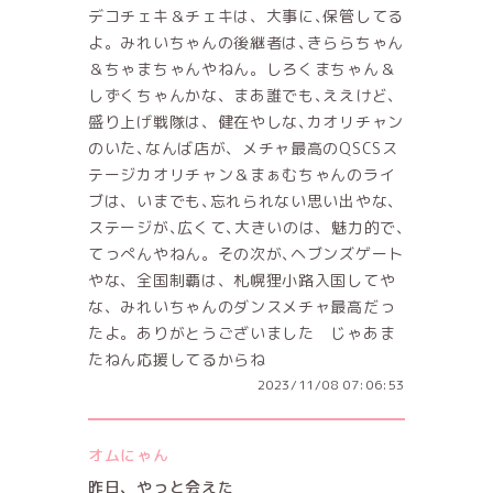
デコチェキ＆チェキは、大事に､保管してる
よ。みれいちゃんの後継者は､きららちゃん
＆ちゃまちゃんやねん。しろくまちゃん＆
しずくちゃんかな、まあ誰でも､ええけど、
盛り上げ戦隊は、健在やしな､カオリチャン
のいた､なんば店が、メチャ最高のQSCSス
テージカオリチャン＆まぁむちゃんのライ
ブは、いまでも､忘れられない思い出やな､
ステージが､広くて､大きいのは、魅力的で､
てっぺんやねん。その次が､ヘブンズゲート
やな、全国制覇は、札幌狸小路入国してや
な、みれいちゃんのダンスメチャ最高だっ
たよ。ありがとうございました じゃあま
たねん応援してるからね
2023/11/08 07:06:53
オムにゃん
昨日、やっと会えた