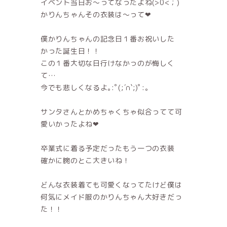
イベント当日お〜ってなったよね(>0<；)
かりんちゃんその衣装は〜って❤
僕かりんちゃんの記念日１番お祝いした
かった誕生日！！
この１番大切な日行けなかっのが悔しく
て…
今でも悲しくなるよ｡:ﾟ(;´∩`;)ﾟ:｡
サンタさんとかめちゃくちゃ似合ってて可
愛いかったよね❤
卒業式に着る予定だったもう一つの衣装
確かに腕のとこ大きいね！
どんな衣装着ても可愛くなってたけど僕は
何気にメイド服のかりんちゃん大好きだっ
た！！