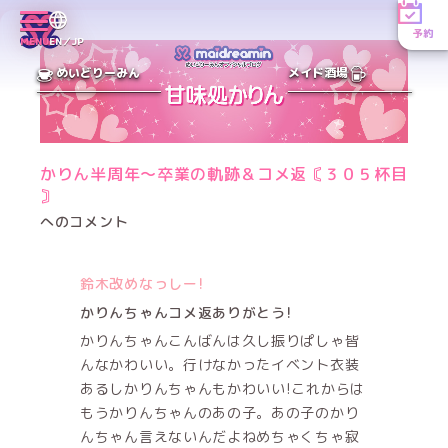
予約
MENU
EN／JP
めいどりーみん
メイド酒場
かりん半周年〜卒業の軌跡＆コメ返〘３０５杯目
〙
へのコメント
鈴木改めなっしー!
かりんちゃんコメ返ありがとう!
かりんちゃんこんばんは久し振りぱしゃ皆
んなかわいい。行けなかったイベント衣装
あるしかりんちゃんもかわいい!これからは
もうかりんちゃんのあの子。あの子のかり
んちゃん言えないんだよねめちゃくちゃ寂