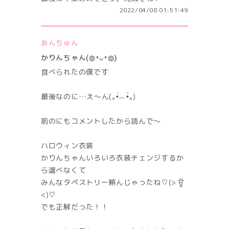
2022/04/08 01:51:49
あんちゅん
かりんちゃん(◍•ᴗ•◍)
食べられたの僕です
最後なのに…え〜ん(｡•́︿•̀｡)
前のにもコメントしたから読んで〜
ハロウィン衣装
かりんちゃんいろいろ衣装チェンジするか
ら選べなくて
みんなタペストリー頼んじゃったね♡(> ਊ
<)♡
でも正解だった！！