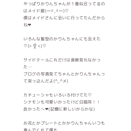
やっぱりかりんちゃんが１番似合ってるの
はメイド服(灬º‿º灬)♡
僕はメイドさんに会いに行ってたんだから
ね❤
いろんな髪型のかりんちゃんにも会えた
♡(> ਊ <)♡
サイドテールこれだけは直接見れなかっ
た…
ブログの写真見てちゃんとかりんちゃんっ
て突っ込んだよ(^_^メ)
カチューシャもいろいろ付けてた♡
シナモンも可愛いかったけど白猫耳！！
良かった〜❤(記憶に新しいからかな)
お花とかプレートとかかりんちゃんいつも
喜んでくれて僕も