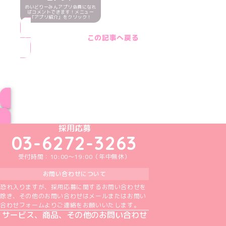
めいどりーみんアプリ会員になれ
ばコメントできます！メニュー
「アプリ紹介」をクリック！
この記事へ戻る
ブログ トップページへ
めいどりーみんTikTok公式アカウント
めいどりーみんX公式アカウント
めいどりーみんInstagram公式アカウント
めいどりーみんFacebook公式アカウン
めいどりーみんYouTube公式アカ
採用応募
03-6272-3263
受付時間：10:00～19:00（年中無休）
お問い合わせについて
恐れ入りますが、採用応募に関するお問い合わせを
除き、その他のお問い合わせはメールまたはお問い
合わせフォームよりご連絡をお願いいたします。
サービス、商品、その他のお問い合わせ