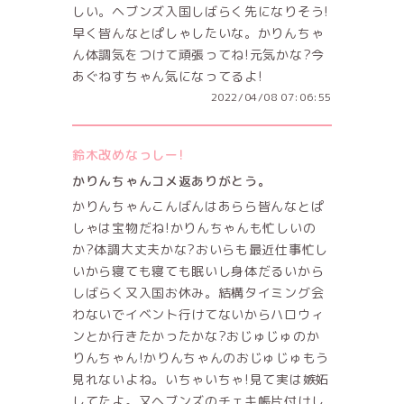
しい。ヘブンズ入国しばらく先になりそう!
早く皆んなとぱしゃしたいな。かりんちゃ
ん体調気をつけて頑張ってね!元気かな?今
あぐねすちゃん気になってるよ!
2022/04/08 07:06:55
鈴木改めなっしー!
かりんちゃんコメ返ありがとう。
かりんちゃんこんばんはあらら皆んなとぱ
しゃは宝物だね!かりんちゃんも忙しいの
か?体調大丈夫かな?おいらも最近仕事忙し
いから寝ても寝ても眠いし身体だるいから
しばらく又入国お休み。結構タイミング会
わないでイベント行けてないからハロウィ
ンとか行きたかったかな?おじゅじゅのか
りんちゃん!かりんちゃんのおじゅじゅもう
見れないよね。いちゃいちゃ!見て実は嫉妬
してたよ。又ヘブンズのチェキ帳片付けし