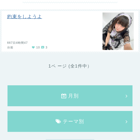
約束をしようよ
667日4時間47
分前
10
3
1ペ ージ (全1件中）
月別
テーマ別