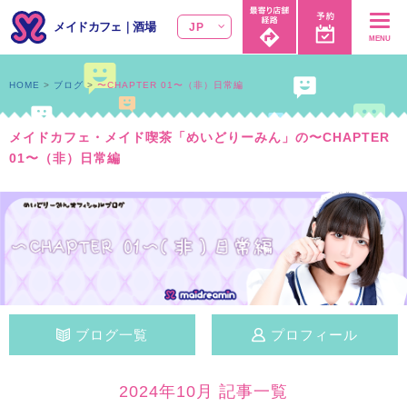
メイドカフェ
｜
酒場
JP
MENU
HOME
ブログ
〜CHAPTER 01〜（非）日常編
メイドカフェ・メイド喫茶「めいどりーみん」の〜CHAPTER
01〜（非）日常編
ブログ一覧
プロフィール
2024年10月 記事一覧