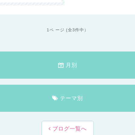
1ペ ージ (全3件中）
月別
テーマ別
ブログ一覧へ