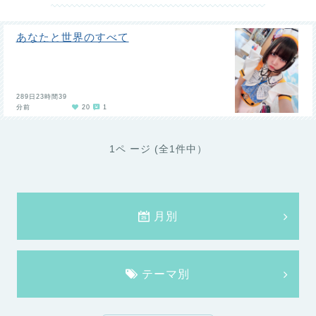
あなたと世界のすべて
289日23時間39
分前
20
1
1ペ ージ (全1件中）
月別
テーマ別