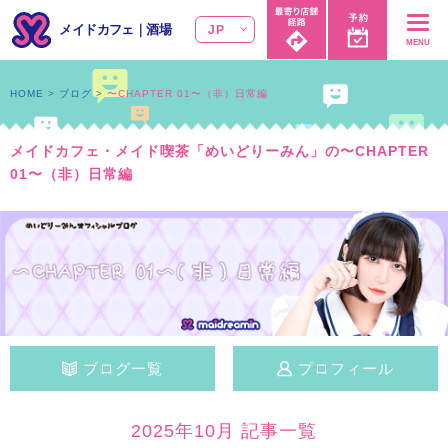
メイドカフェ
｜
酒場
JP
MENU
HOME
ブログ
〜CHAPTER 01〜（非）日常編
メイドカフェ・メイド喫茶「めいどりーみん」の〜CHAPTER
01〜（非）日常編
ブログ一覧
プロフィール
2025年10月 記事一覧