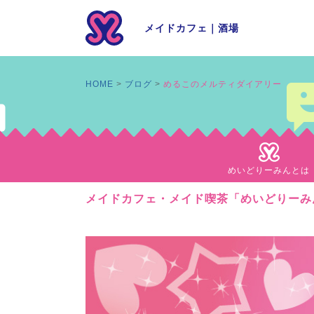
メイドカフェ
｜
酒場
HOME
ブログ
めるこのメルティダイアリー
めいどりーみんとは
メイドカフェ・メイド喫茶「めいどりーみ