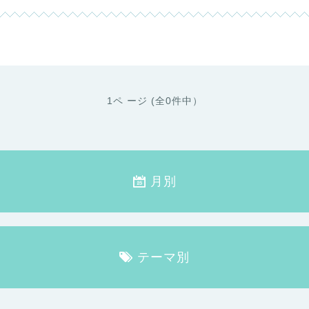
1ペ ージ (全0件中）
月別
テーマ別