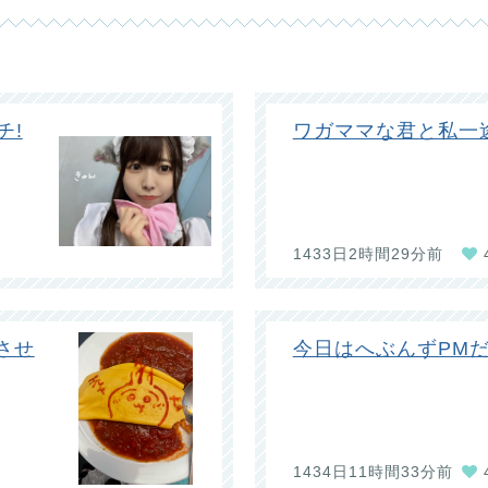
チ!
ワガママな君と私一
1433日2時間29分前
させ
今日はへぶんずPM
1434日11時間33分前