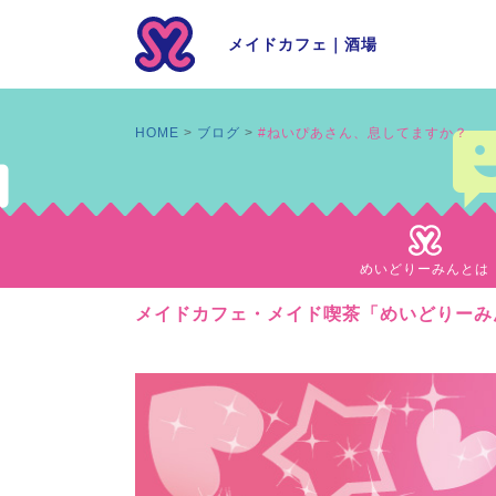
メイドカフェ
｜
酒場
HOME
ブログ
#ねいぴあさん、息してますか？
めいどりーみんとは
メイドカフェ・メイド喫茶「めいどりーみ