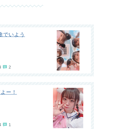
途でいよう
4
2
だよー！
4
1