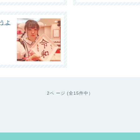
うよ
2ペ ージ (全15件中）