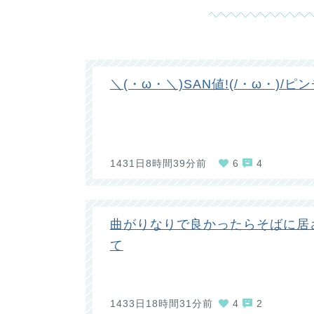
＼(・ω・＼)SAN値!(/・ω・)/ピン
1431日8時間39分前
6
4
曲がりなりで良かったらそばに居
て
1433日18時間31分前
4
2