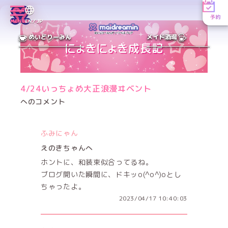
予約
MENU
EN／JP
めいどりーみん
メイド酒場
4/24いっちょめ大正浪漫ヰベント
へのコメント
ふみにゃん
えのきちゃんへ
ホントに、和装束似合ってるね。
ブログ開いた瞬間に、ドキッo(^o^)oとし
ちゃったよ。
2023/04/17 10:40:03